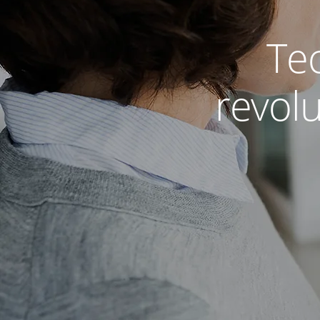
Te
revol