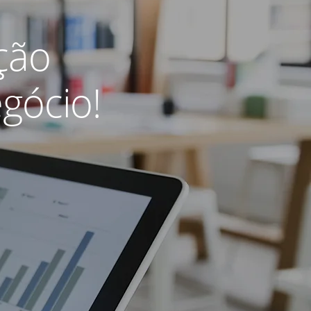
ção
gócio!